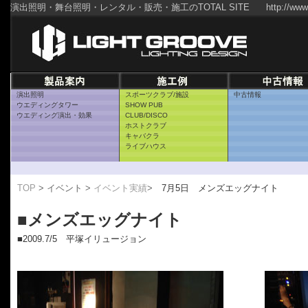
演出照明・舞台照明・レンタル・販売・施工のTOTAL SITE
http://www
演出照明
スポーツクラブ/施設
中古情報
ウエディングタワー
SHOW PUB
ウエディング演出・効果
CLUB/DISCO
ホストクラブ
キャバクラ
ライブハウス
TOP
> イベント >
イベント実績
>
7月5日 メンズエッグナイト
■メンズエッグナイト
■2009.7/5 平塚イリュージョン