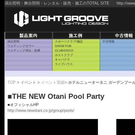
演出照明・舞台照明・レンタル・販売・施工のTOTAL SITE
http://www
演出照明
スポーツクラブ/施設
中古情報
ウエディングタワー
SHOW PUB
ウエディング演出・効果
CLUB/DISCO
ホストクラブ
キャバクラ
ライブハウス
TOP
> イベント >
イベント実績
>
ホテルニューオータニ ガーデンプー
■THE NEW Otani Pool Party
■オフィシャルHP
http://www.newotani.co.jp/group/pools/